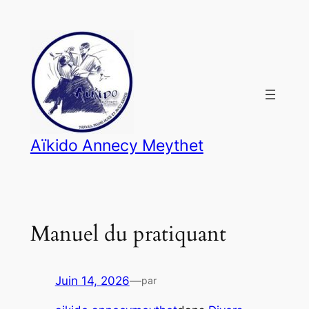
Panneau de gestion des cookies
Aller
au
contenu
Aïkido Annecy Meythet
Manuel du pratiquant
Juin 14, 2026
—
par