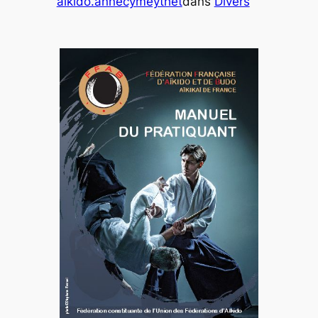
aikido.annecymeythet
dans
Divers