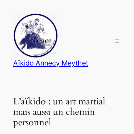
Panneau de gestion des cookies
Aller
au
contenu
Aïkido Annecy Meythet
L’aïkido : un art martial
mais aussi un chemin
personnel