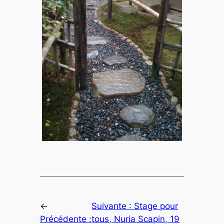
←
Suivante :
Stage pour
Précédente :
tous, Nuria Scapin, 19