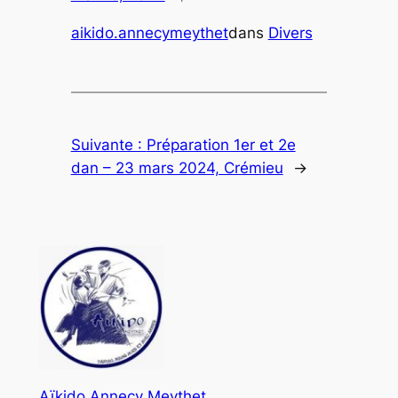
aikido.annecymeythet
dans
Divers
Suivante :
Préparation 1er et 2e
dan – 23 mars 2024, Crémieu
→
Aïkido Annecy Meythet